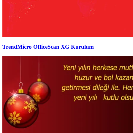
TrendMicro OfficeScan XG Kurulum