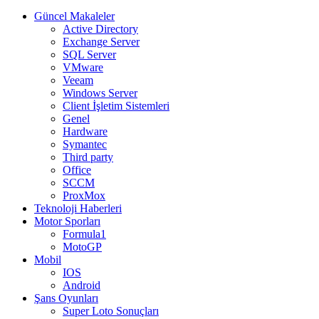
Güncel Makaleler
Active Directory
Exchange Server
SQL Server
VMware
Veeam
Windows Server
Client İşletim Sistemleri
Genel
Hardware
Symantec
Third party
Office
SCCM
ProxMox
Teknoloji Haberleri
Motor Sporları
Formula1
MotoGP
Mobil
IOS
Android
Şans Oyunları
Super Loto Sonuçları