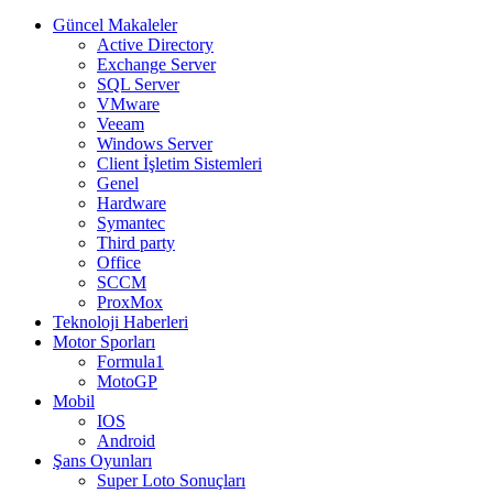
Güncel Makaleler
Active Directory
Exchange Server
SQL Server
VMware
Veeam
Windows Server
Client İşletim Sistemleri
Genel
Hardware
Symantec
Third party
Office
SCCM
ProxMox
Teknoloji Haberleri
Motor Sporları
Formula1
MotoGP
Mobil
IOS
Android
Şans Oyunları
Super Loto Sonuçları