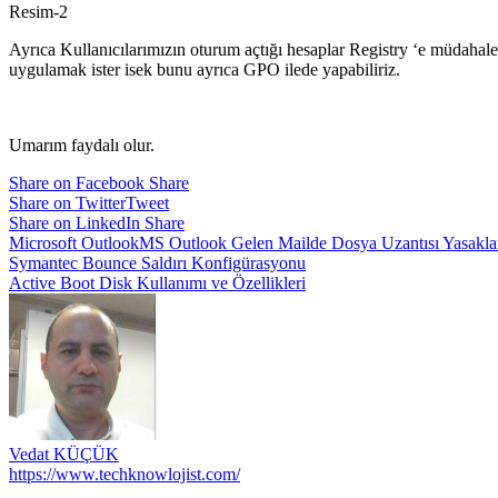
Resim-2
Ayrıca Kullanıcılarımızın oturum açtığı hesaplar Registry ‘e müdahale 
uygulamak ister isek bunu ayrıca GPO ilede yapabiliriz.
Umarım faydalı olur.
Share on Facebook
Share
Share on Twitter
Tweet
Share on LinkedIn
Share
Microsoft Outlook
MS Outlook Gelen Mailde Dosya Uzantısı Yasakl
Yazı
Symantec Bounce Saldırı Konfigürasyonu
Active Boot Disk Kullanımı ve Özellikleri
gezinmesi
Vedat KÜÇÜK
https://www.techknowlojist.com/