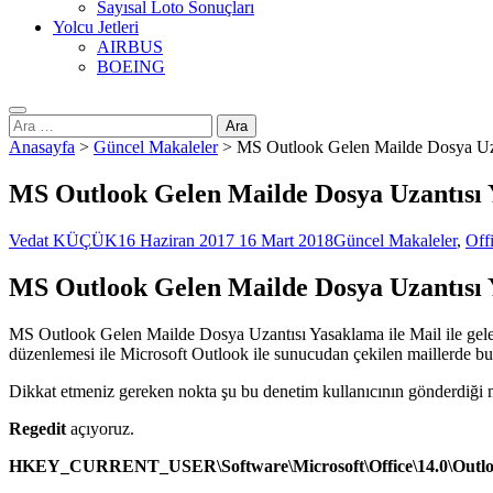
Sayısal Loto Sonuçları
Yolcu Jetleri
AIRBUS
BOEING
Arama:
Anasayfa
>
Güncel Makaleler
>
MS Outlook Gelen Mailde Dosya Uz
MS Outlook Gelen Mailde Dosya Uzantısı
Vedat KÜÇÜK
16 Haziran 2017
16 Mart 2018
Güncel Makaleler
,
Off
MS Outlook Gelen Mailde Dosya Uzantısı
MS Outlook Gelen Mailde Dosya Uzantısı Yasaklama ile Mail ile gelen 
düzenlemesi ile Microsoft Outlook ile sunucudan çekilen maillerde bu 
Dikkat etmeniz gereken nokta şu bu denetim kullanıcının gönderdiği mai
Regedit
açıyoruz.
HKEY_CURRENT_USER\Software\Microsoft\Office\14.0\Outloo