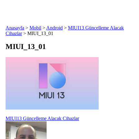
Anasayfa
>
Mobil
>
Android
>
MIUI13 Güncelleme Alacak
Cihazlar
>
MIUI_13_01
MIUI_13_01
Yazı
MIUI13 Güncelleme Alacak Cihazlar
gezinmesi