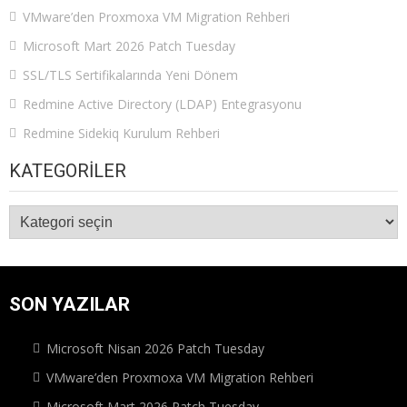
VMware’den Proxmoxa VM Migration Rehberi
Microsoft Mart 2026 Patch Tuesday
SSL/TLS Sertifikalarında Yeni Dönem
Redmine Active Directory (LDAP) Entegrasyonu
Redmine Sidekiq Kurulum Rehberi
KATEGORILER
Kategoriler
SON YAZILAR
Microsoft Nisan 2026 Patch Tuesday
VMware’den Proxmoxa VM Migration Rehberi
Microsoft Mart 2026 Patch Tuesday