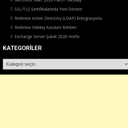
SSL/TLS Sertifikalarında Yeni Dönem
Redmine Active Directory (LDAP) Entegrasyonu
Redmine Sidekiq Kurulum Rehberi
Exchange Server Şubat 2026 Hotfix
KATEGORILER
Kategoriler