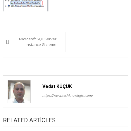
Yazı
Microsoft SQL Server
gezinmesi
Instance Gizleme
Vedat KÜÇÜK
https://www.techknowlojist.com/
RELATED ARTICLES