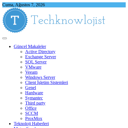
Skip
Cuma, Ağustos 7, 2026
to
content
Techknowlojist
Teknoloji ile İlgili Herşey
Güncel Makaleler
Active Directory
Exchange Server
SQL Server
VMware
Veeam
Windows Server
Client İşletim Sistemleri
Genel
Hardware
Symantec
Third party
Office
SCCM
ProxMox
Teknoloji Haberleri