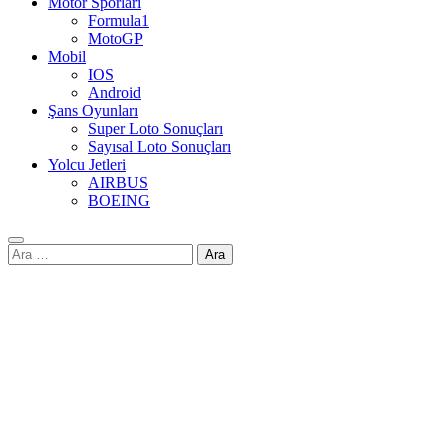
Motor Sporları
Formula1
MotoGP
Mobil
IOS
Android
Şans Oyunları
Super Loto Sonuçları
Sayısal Loto Sonuçları
Yolcu Jetleri
AIRBUS
BOEING
Arama: