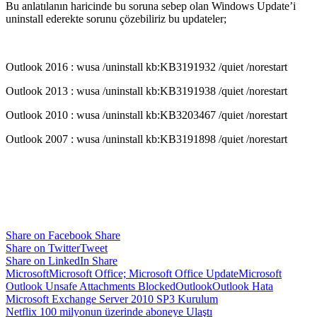
Bu anlatılanın haricinde bu soruna sebep olan Windows Update’i
uninstall ederekte sorunu çözebiliriz bu updateler;
Outlook 2016 : wusa /uninstall kb:KB3191932 /quiet /norestart
Outlook 2013 : wusa /uninstall kb:KB3191938 /quiet /norestart
Outlook 2010 : wusa /uninstall kb:KB3203467 /quiet /norestart
Outlook 2007 : wusa /uninstall kb:KB3191898 /quiet /norestart
Share on Facebook
Share
Share on Twitter
Tweet
Share on LinkedIn
Share
Microsoft
Microsoft Office; Microsoft Office Update
Microsoft
Outlook Unsafe Attachments Blocked
Outlook
Outlook Hata
Yazı
Microsoft Exchange Server 2010 SP3 Kurulum
Netflix 100 milyonun üzerinde aboneye Ulaştı