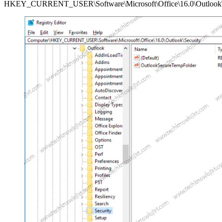
HKEY_CURRENT_USER\Software\Microsoft\Office\16.0\Outlook\