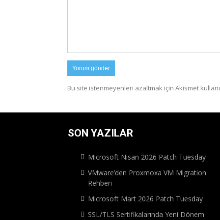
Bu site istenmeyenleri azaltmak için Akismet kullanı
SON YAZILAR
Microsoft Nisan 2026 Patch Tuesday
VMware’den Proxmoxa VM Migration
Rehberi
Microsoft Mart 2026 Patch Tuesday
SSL/TLS Sertifikalarında Yeni Dönem