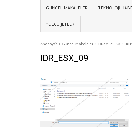
GÜNCEL MAKALELER
TEKNOLOJI HABE
YOLCU JETLERI
Anasayfa
>
Güncel Makaleler
>
IDRac İle ESXi Sür
IDR_ESX_09