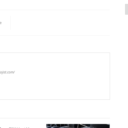
K
e
ojist.com/