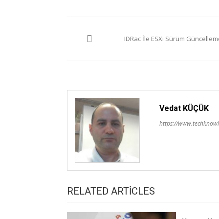
Yazı
IDRac İle ESXi Sürüm Güncellem
gezinmesi
Vedat KÜÇÜK
https://www.techknowl
RELATED ARTICLES