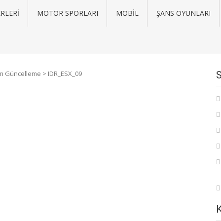
RLERI
MOTOR SPORLARI
MOBIL
ŞANS OYUNLARI
üm Güncelleme
>
IDR_ESX_09