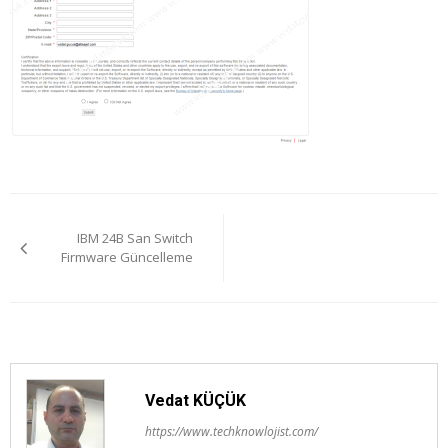
Yazı
IBM 24B San Switch
gezinmesi
Firmware Güncelleme
Vedat KÜÇÜK
https://www.techknowlojist.com/