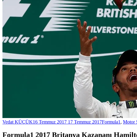
Vedat KÜÇÜK
16 Temmuz 2017
17 Temmuz 2017
Formula1
,
Motor 
Formula1 2017 Britanya Kazananı Hamilt