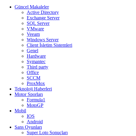
Güncel Makaleler
Active Directory
Exchange Server
SQL Server
VMware
Veeam
Windows Server
Client İşletim Sistemleri
Genel
Hardware
Symantec
Third party
Office
SCCM
ProxMox
Teknoloji Haberleri
Motor Sporları
Formula1
MotoGP
Mobil
IOS
Android
Şans Oyunları
Super Loto Sonuçları