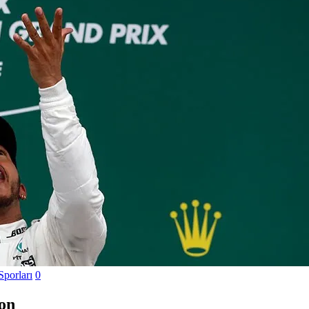
Sporları
0
on