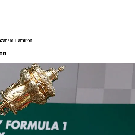
azananı Hamilton
on