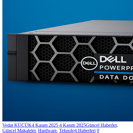
Vedat KÜÇÜK
4 Kasım 2025
4 Kasım 2025
Güncel Haberler
,
Güncel Makaleler
,
Hardware
,
Teknoloji Haberleri
0