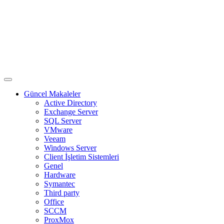
Güncel Makaleler
Active Directory
Exchange Server
SQL Server
VMware
Veeam
Windows Server
Client İşletim Sistemleri
Genel
Hardware
Symantec
Third party
Office
SCCM
ProxMox