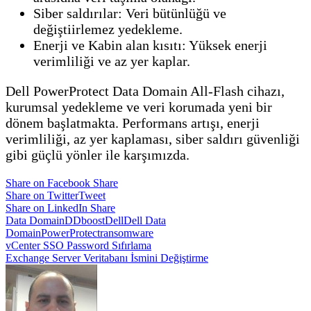
Siber saldırılar: Veri bütünlüğü ve
değiştiirlemez yedekleme.
Enerji ve Kabin alan kısıtı: Yüksek enerji
verimliliği ve az yer kaplar.
Dell PowerProtect Data Domain All-Flash cihazı,
kurumsal yedekleme ve veri korumada yeni bir
dönem başlatmakta. Performans artışı, enerji
verimliliği, az yer kaplaması, siber saldırı güvenliği
gibi güçlü yönler ile karşımızda.
Share on Facebook
Share
Share on Twitter
Tweet
Share on LinkedIn
Share
Data Domain
DDboost
Dell
Dell Data
Domain
PowerProtect
ransomware
Yazı
vCenter SSO Password Sıfırlama
Exchange Server Veritabanı İsmini Değiştirme
gezinmesi