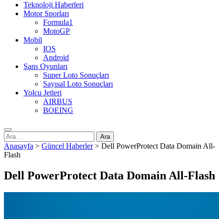
Teknoloji Haberleri
Motor Sporları
Formula1
MotoGP
Mobil
IOS
Android
Şans Oyunları
Super Loto Sonuçları
Sayısal Loto Sonuçları
Yolcu Jetleri
AIRBUS
BOEING
Arama:
Anasayfa
>
Güncel Haberler
>
Dell PowerProtect Data Domain All-
Flash
Dell PowerProtect Data Domain All-Flash