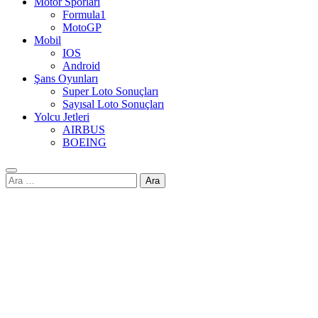
Motor Sporları
Formula1
MotoGP
Mobil
IOS
Android
Şans Oyunları
Super Loto Sonuçları
Sayısal Loto Sonuçları
Yolcu Jetleri
AIRBUS
BOEING
Arama: