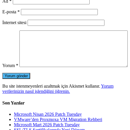
Ad
*
E-posta
*
İnternet sitesi
Yorum
*
Bu site istenmeyenleri azaltmak için Akismet kullanır.
Yorum
verilerinizin nasıl işlendiğini öğrenin.
Son Yazılar
Microsoft Nisan 2026 Patch Tuesday
VMware’den Proxmoxa VM Migration Rehberi
Microsoft Mart 2026 Patch Tuesday
SSL/TLS Sertifikalarında Yeni Dönem