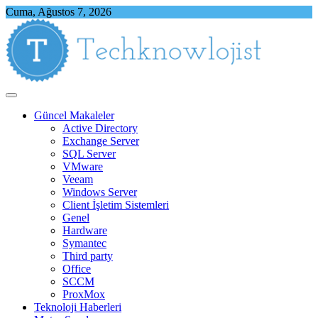
Skip
Cuma, Ağustos 7, 2026
to
content
Techknowlojist
Teknoloji ile İlgili Herşey
Güncel Makaleler
Active Directory
Exchange Server
SQL Server
VMware
Veeam
Windows Server
Client İşletim Sistemleri
Genel
Hardware
Symantec
Third party
Office
SCCM
ProxMox
Teknoloji Haberleri