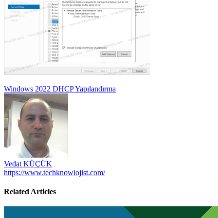
Yazı
Windows 2022 DHCP Yapılandırma
gezinmesi
Vedat KÜÇÜK
https://www.techknowlojist.com/
Related Articles