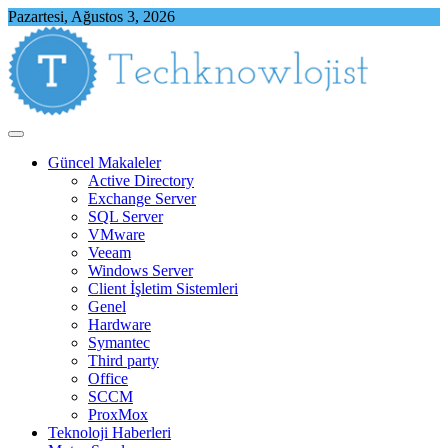
Skip
Pazartesi, Ağustos 3, 2026
to
content
Techknowlojist
Teknoloji ile İlgili Herşey
Güncel Makaleler
Active Directory
Exchange Server
SQL Server
VMware
Veeam
Windows Server
Client İşletim Sistemleri
Genel
Hardware
Symantec
Third party
Office
SCCM
ProxMox
Teknoloji Haberleri