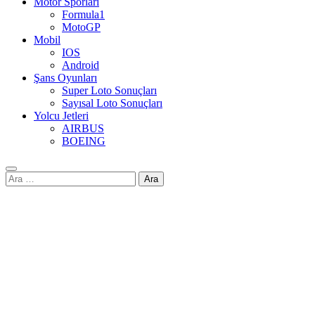
Motor Sporları
Formula1
MotoGP
Mobil
IOS
Android
Şans Oyunları
Super Loto Sonuçları
Sayısal Loto Sonuçları
Yolcu Jetleri
AIRBUS
BOEING
Arama: