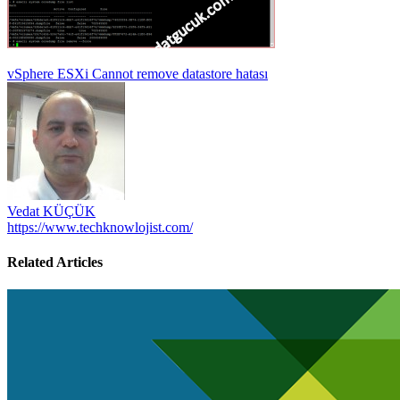
Yazı
vSphere ESXi Cannot remove datastore hatası
gezinmesi
Vedat KÜÇÜK
https://www.techknowlojist.com/
Related Articles