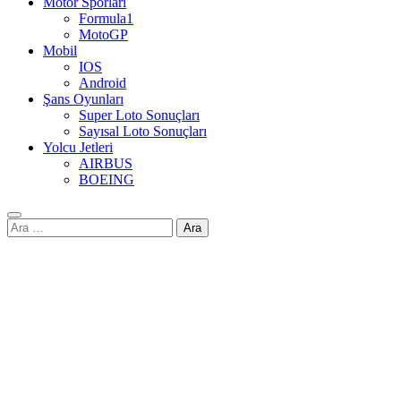
Motor Sporları
Formula1
MotoGP
Mobil
IOS
Android
Şans Oyunları
Super Loto Sonuçları
Sayısal Loto Sonuçları
Yolcu Jetleri
AIRBUS
BOEING
Arama: