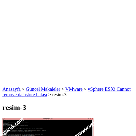
Anasayfa
>
Güncel Makaleler
>
VMware
>
vSphere ESXi Cannot
remove datastore hatası
>
resim-3
resim-3