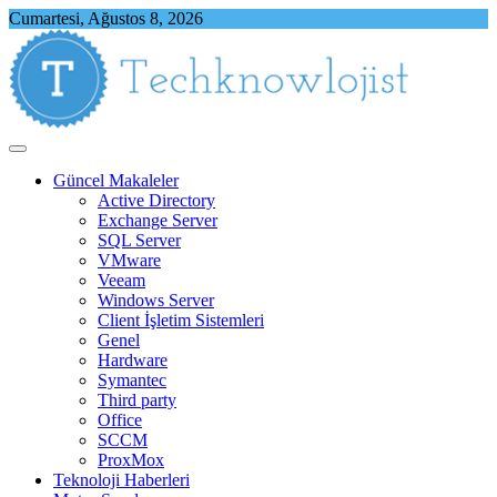
Skip
Cumartesi, Ağustos 8, 2026
to
content
Techknowlojist
Teknoloji ile İlgili Herşey
Güncel Makaleler
Active Directory
Exchange Server
SQL Server
VMware
Veeam
Windows Server
Client İşletim Sistemleri
Genel
Hardware
Symantec
Third party
Office
SCCM
ProxMox
Teknoloji Haberleri