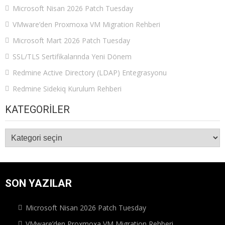
Microsoft Nisan 2026 Patch Tuesday
VMware’den Proxmoxa VM Migration Rehberi
Microsoft Mart 2026 Patch Tuesday
SSL/TLS Sertifikalarında Yeni Dönem
Redmine Active Directory (LDAP) Entegrasyonu
Redmine Sidekiq Kurulum Rehberi
KATEGORILER
Kategoriler
SON YAZILAR
Microsoft Nisan 2026 Patch Tuesday
VMware’den Proxmoxa VM Migration Rehberi