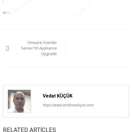
Yazı
Vmware Vcenter
gezinmesi
Server 5X Appliance
Upgrade
Vedat KÜÇÜK
https://www.techknowlojist.com/
RELATED ARTICLES