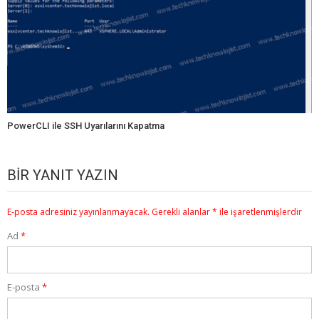
PowerCLI ile SSH Uyarılarını Kapatma
BIR YANIT YAZIN
E-posta adresiniz yayınlanmayacak.
Gerekli alanlar
*
ile işaretlenmişlerdir
Ad
*
E-posta
*