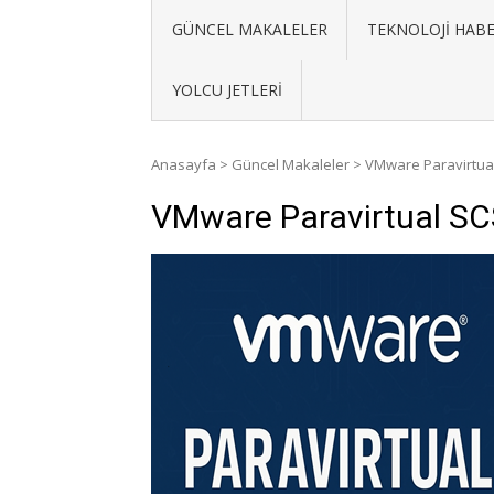
GÜNCEL MAKALELER
TEKNOLOJI HABE
YOLCU JETLERI
Anasayfa
>
Güncel Makaleler
>
VMware Paravirtual
VMware Paravirtual SCS