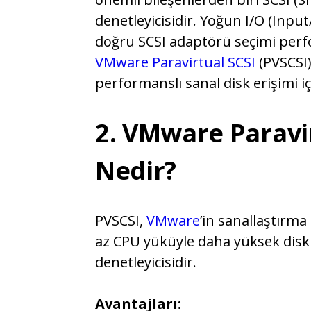
denetleyicisidir. Yoğun I/O (Inpu
doğru SCSI adaptörü seçimi per
VMware Paravirtual SCSI
(PVSCSI)
performanslı sanal disk erişimi i
2. VMware Paravir
Nedir?
PVSCSI,
VMware
’in sanallaştırm
az CPU yüküyle daha yüksek disk
denetleyicisidir.
Avantajları: