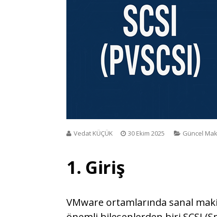
Vedat KÜÇÜK
30 Ekim 2025
Güncel Mak
1. Giriş
VMware ortamlarında sanal makin
önemli bileşenlerden biri SCSI (