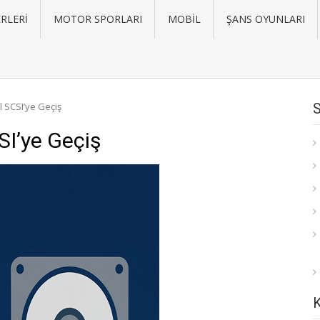
RLERI
MOTOR SPORLARI
MOBIL
ŞANS OYUNLARI
 SCSI’ye Geçiş
I’ye Geçiş