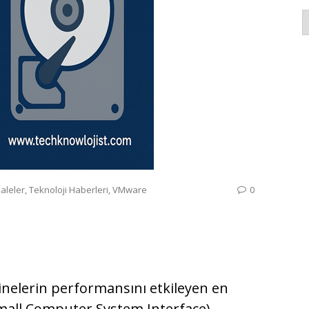
K
aleler
,
Teknoloji Haberleri
,
VMware
0
elerin performansını etkileyen en
Small Computer System Interface)