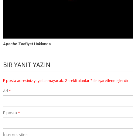
Apache Zaafiyet Hakkında
BIR YANIT YAZIN
E-posta adresiniz yayınlanmayacak.
Gerekli alanlar
*
ile işaretlenmişlerdir
Ad
*
E-posta
*
İnternet sitesi