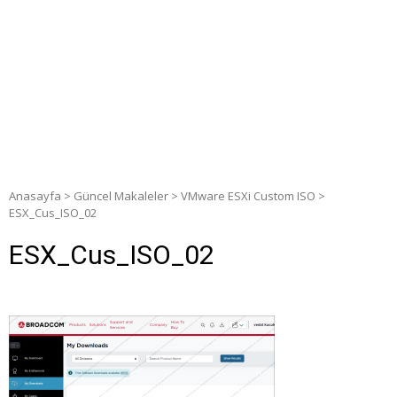
Anasayfa
>
Güncel Makaleler
>
VMware ESXi Custom ISO
>
ESX_Cus_ISO_02
ESX_Cus_ISO_02