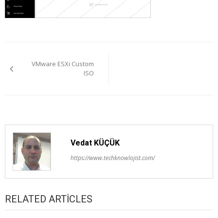
Yazı
VMware ESXi Custom
gezinmesi
ISO
Vedat KÜÇÜK
https://www.techknowlojist.com/
RELATED ARTICLES