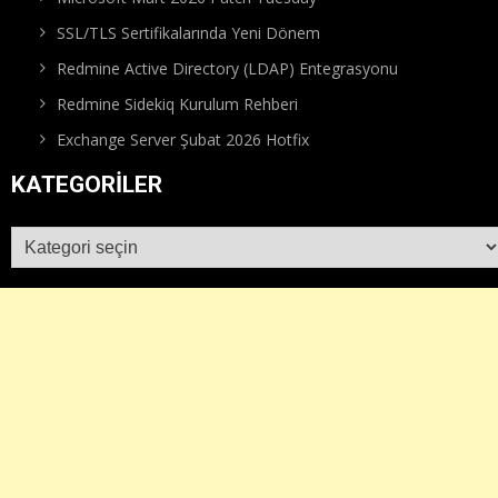
SSL/TLS Sertifikalarında Yeni Dönem
Redmine Active Directory (LDAP) Entegrasyonu
Redmine Sidekiq Kurulum Rehberi
Exchange Server Şubat 2026 Hotfix
KATEGORILER
Kategoriler