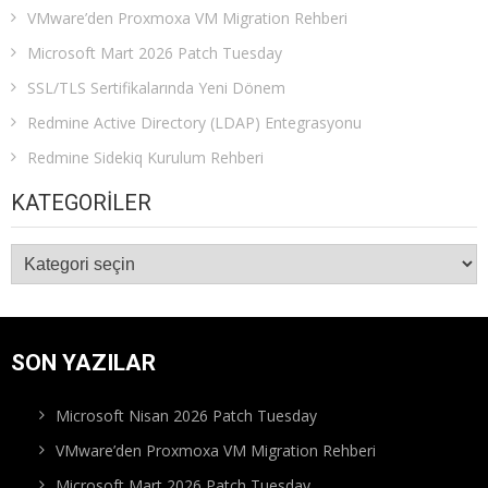
VMware’den Proxmoxa VM Migration Rehberi
Microsoft Mart 2026 Patch Tuesday
SSL/TLS Sertifikalarında Yeni Dönem
Redmine Active Directory (LDAP) Entegrasyonu
Redmine Sidekiq Kurulum Rehberi
KATEGORILER
Kategoriler
SON YAZILAR
Microsoft Nisan 2026 Patch Tuesday
VMware’den Proxmoxa VM Migration Rehberi
Microsoft Mart 2026 Patch Tuesday