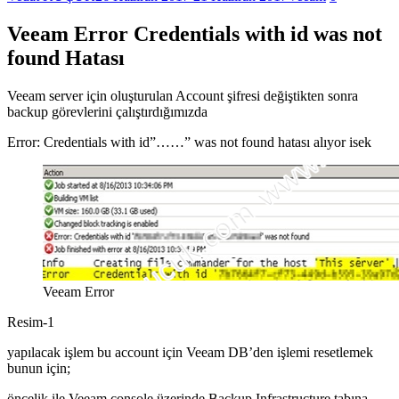
Veeam Error Credentials with id was not
found Hatası
Veeam server için oluşturulan Account şifresi değiştikten sonra
backup görevlerini çalıştırdığımızda
Error: Credentials with id”……” was not found hatası alıyor isek
Veeam Error
Resim-1
yapılacak işlem bu account için Veeam DB’den işlemi resetlemek
bunun için;
öncelik ile Veeam console üzerinde Backup Infrastructure tabına