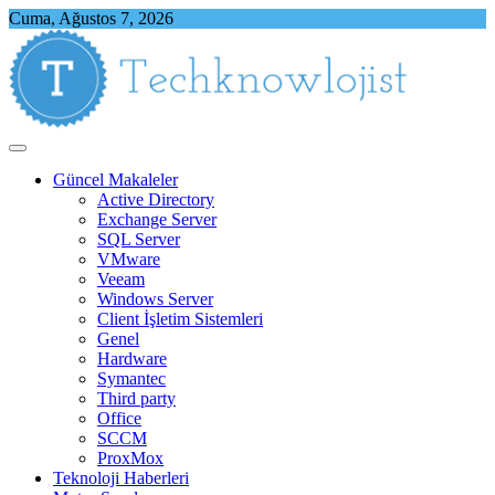
Skip
Cuma, Ağustos 7, 2026
to
content
Techknowlojist
Teknoloji ile İlgili Herşey
Güncel Makaleler
Active Directory
Exchange Server
SQL Server
VMware
Veeam
Windows Server
Client İşletim Sistemleri
Genel
Hardware
Symantec
Third party
Office
SCCM
ProxMox
Teknoloji Haberleri