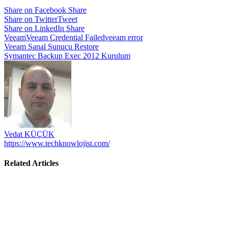
Share on Facebook
Share
Share on Twitter
Tweet
Share on LinkedIn
Share
Veeam
Veeam Credential Failed
veeam error
Yazı
Veeam Sanal Sunucu Restore
Symantec Backup Exec 2012 Kurulum
gezinmesi
Vedat KÜÇÜK
https://www.techknowlojist.com/
Related Articles