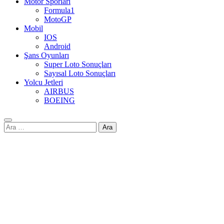
Motor Sporları
Formula1
MotoGP
Mobil
IOS
Android
Şans Oyunları
Super Loto Sonuçları
Sayısal Loto Sonuçları
Yolcu Jetleri
AIRBUS
BOEING
Arama: