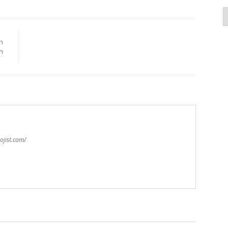
K
n
n
ojist.com/