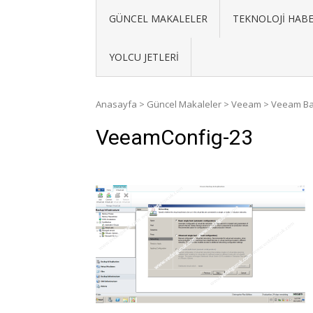
GÜNCEL MAKALELER
TEKNOLOJI HABE
YOLCU JETLERI
Anasayfa
>
Güncel Makaleler
>
Veeam
>
Veeam Bac
VeeamConfig-23