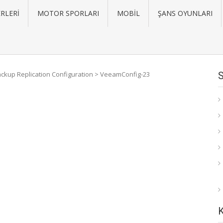
RLERI
MOTOR SPORLARI
MOBIL
ŞANS OYUNLARI
kup Replication Configuration
>
VeeamConfig-23