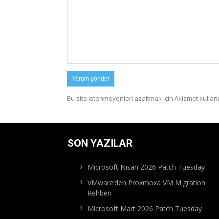
Bu site istenmeyenleri azaltmak için Akismet kullanı
SON YAZILAR
Microsoft Nisan 2026 Patch Tuesday
VMware’den Proxmoxa VM Migration
Rehberi
Microsoft Mart 2026 Patch Tuesday