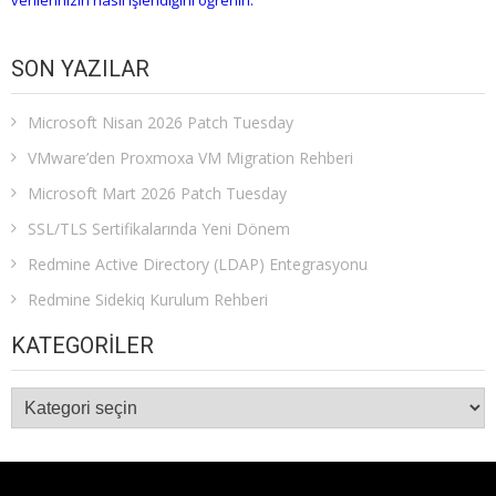
SON YAZILAR
Microsoft Nisan 2026 Patch Tuesday
VMware’den Proxmoxa VM Migration Rehberi
Microsoft Mart 2026 Patch Tuesday
SSL/TLS Sertifikalarında Yeni Dönem
Redmine Active Directory (LDAP) Entegrasyonu
Redmine Sidekiq Kurulum Rehberi
KATEGORILER
Kategoriler