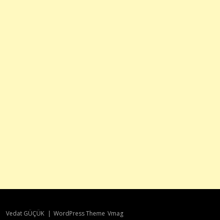
Vedat GÜÇÜK
|
WordPress Theme
Vmag