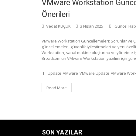
VMware Workstation Güncel
Önerileri
Vedat KÜÇÜK
3 Nisan 2025
Güncel Hab
VMware Workstation Güncellemeleri: Sorunlar ve Çözü
güncellemeleri, güvenlik iyileştirmeleri ve yeni özel
Workstation, sanal makine oluşturma ve yönetme işle
Broadcom'un VMware Workstation yazılımı için günce
Update
VMware
VMware Update
VMware Work
Read More
SON YAZILAR