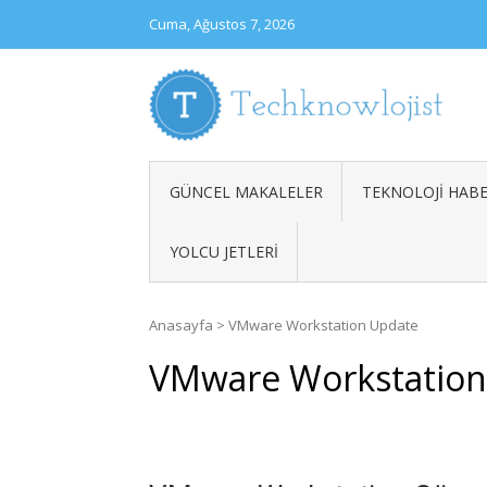
Skip
Cuma, Ağustos 7, 2026
to
content
TECH
Teknolo
GÜNCEL MAKALELER
TEKNOLOJI HABE
YOLCU JETLERI
Anasayfa
>
VMware Workstation Update
VMware Workstation