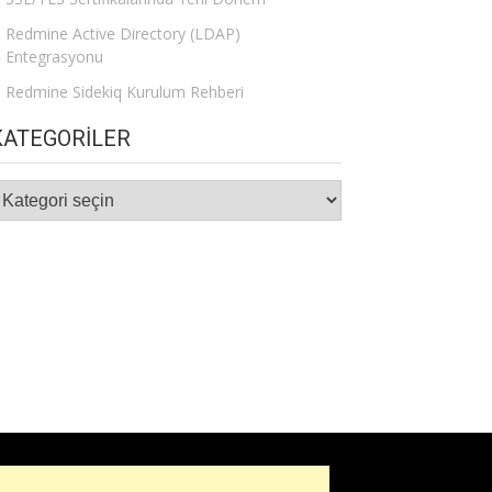
Redmine Active Directory (LDAP)
Entegrasyonu
Redmine Sidekiq Kurulum Rehberi
KATEGORILER
ategoriler