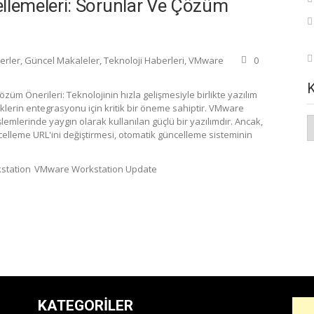
lemeleri: Sorunlar Ve Çözüm
erler
,
Güncel Makaleler
,
Teknoloji Haberleri
,
VMware
0
m Önerileri: Teknolojinin hızla gelişmesiyle birlikte yazılım
liklerin entegrasyonu için kritik bir öneme sahiptir. VMware
K
mlerinde yaygın olarak kullanılan güçlü bir yazılımdır. Ancak,
lleme URL'ini değiştirmesi, otomatik güncelleme sisteminin
station
VMware Workstation Update
KATEGORILER