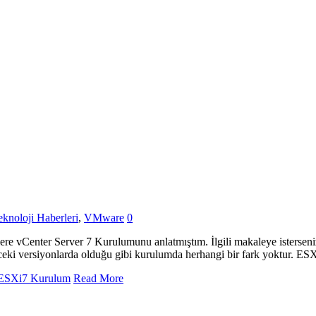
eknoloji Haberleri
,
VMware
0
vCenter Server 7 Kurulumunu anlatmıştım. İlgili makaleye isterseni
ceki versiyonlarda olduğu gibi kurulumda herhangi bir fark yoktur. E
ESXi7 Kurulum
Read More