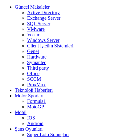
Güncel Makaleler
Active Directory
Exchange Server
SQL Server
VMware
Veeam
Windows Server
Client İşletim Sistemleri
Genel
Hardware
Symantec
Third party
Office
SCCM
ProxMox
Teknoloji Haberleri
Motor Sporları
Formula1
MotoGP
Mobil
IOS
Android
Şans Oyunları
Super Loto Sonuçları