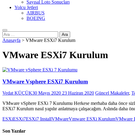
Sayısal Loto Sonuçları
Yolcu Jetleri
AIRBUS
BOEING
Arama:
Anasayfa
>
VMware ESXi7 Kurulum
VMware ESXi7 Kurulum
VMware Vsphere ESXi7 Kurulum
Vedat KÜÇÜK
30 Mayıs 2020
23 Haziran 2020
Güncel Makaleler
,
T
VMware vSphere ESXi 7 Kurulumu Herkese merhaba daha önce sizlere 
ESXi7 Kurulum nasıl yapılır anlatmaya çalışacağım. Aslında daha ön
ESXi
ESXi7
ESXi7 Install
VMware
Vmware ESXi Kurulum
VMware 
Son Yazılar