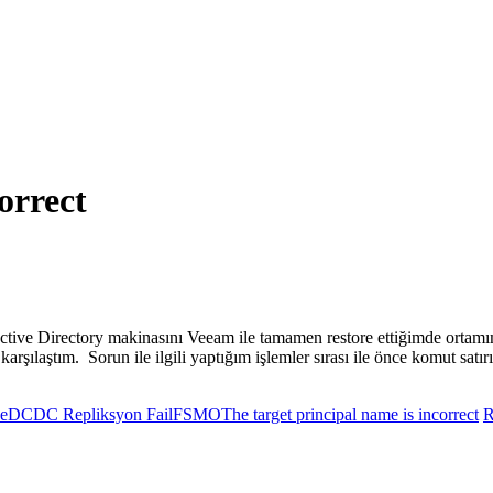
orrect
tive Directory makinasını Veeam ile tamamen restore ettiğimde ortam
karşılaştım. Sorun ile ilgili yaptığım işlemler sırası ile önce komut 
ue
DC
DC Repliksyon Fail
FSMO
The target principal name is incorrect
R