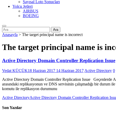
Sayısal Loto Sonuçları
Yolcu Jetleri
AIRBUS
BOEING
Arama:
Anasayfa
>
The target principal name is incorrect
The target principal name is inc
Active Directory Domain Controller Replication Issue
Vedat KÜÇÜK
18 Haziran 2017
14 Haziran 2017
Active Directory
0
Active Directory Domain Controller Replication Issue Geçenlerde Ac
arasındaki replikasyonun ve DNS servisinin çalışmadığı bir durum ile 
komutu ile replikasyon durumunu
Active Directory
Active Directory Domain Controller Replication Iss
Son Yazılar