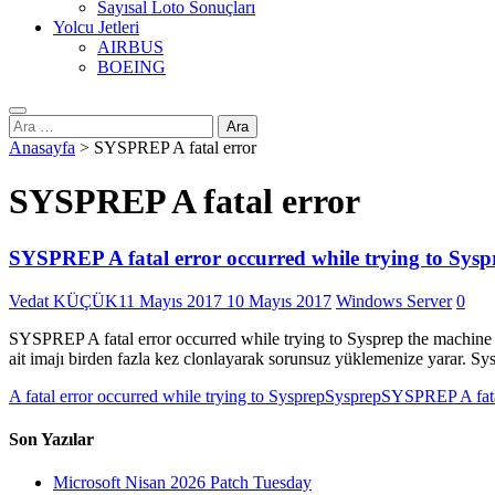
Sayısal Loto Sonuçları
Yolcu Jetleri
AIRBUS
BOEING
Arama:
Anasayfa
>
SYSPREP A fatal error
SYSPREP A fatal error
SYSPREP A fatal error occurred while trying to Sysp
Vedat KÜÇÜK
11 Mayıs 2017
10 Mayıs 2017
Windows Server
0
SYSPREP A fatal error occurred while trying to Sysprep the machine 
ait imajı birden fazla kez clonlayarak sorunsuz yüklemenize yarar. Sys
A fatal error occurred while trying to Sysprep
Sysprep
SYSPREP A fata
Son Yazılar
Microsoft Nisan 2026 Patch Tuesday