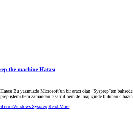
rep the machine Hatası
Hatası Bu yazımızda Microsoft’un bir aracı olan “Sysprep”ten bahsedec
prep işlemi hem zamandan tasarruf hem de imaj içinde bulunan cihazın li
l error
Windows Sysprep
Read More