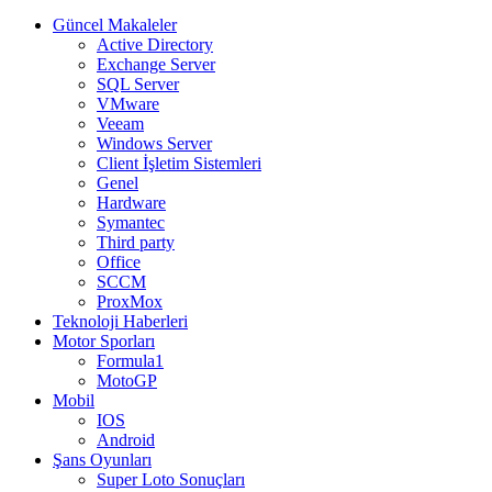
Güncel Makaleler
Active Directory
Exchange Server
SQL Server
VMware
Veeam
Windows Server
Client İşletim Sistemleri
Genel
Hardware
Symantec
Third party
Office
SCCM
ProxMox
Teknoloji Haberleri
Motor Sporları
Formula1
MotoGP
Mobil
IOS
Android
Şans Oyunları
Super Loto Sonuçları