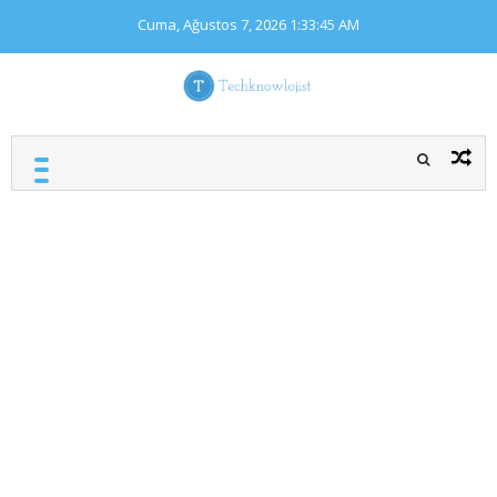
Skip
Cuma, Ağustos 7, 2026
1:33:45 AM
to
content
TECHKNOWLOJIST
Teknoloji ile İlgili Herşey