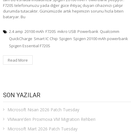
F720S telefonunuzu yada diğer güce ihtiyaç duyan cihazınızı çalışır
durumda tutacaktır. Günümüzde artık hepimizin sorunu hızla biten
bataryar. Bu
2.4 amp
20100 mAh
F720S
mikro USB
Powerbank
Qualcomm
QuickCharge
Smart IC Chip
Spigen
Spigen 20100 mAh powerbank
Spigen Essential F720S
Read More
SON YAZILAR
Microsoft Nisan 2026 Patch Tuesday
VMware’den Proxmoxa VM Migration Rehberi
Microsoft Mart 2026 Patch Tuesday