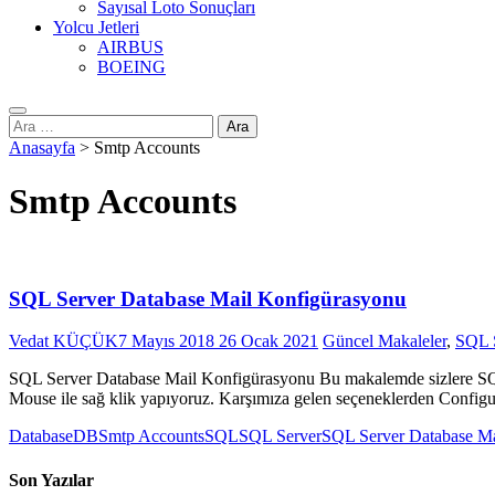
Sayısal Loto Sonuçları
Yolcu Jetleri
AIRBUS
BOEING
Arama:
Anasayfa
>
Smtp Accounts
Smtp Accounts
SQL Server Database Mail Konfigürasyonu
Vedat KÜÇÜK
7 Mayıs 2018
26 Ocak 2021
Güncel Makaleler
,
SQL 
SQL Server Database Mail Konfigürasyonu Bu makalemde sizlere SQL
Mouse ile sağ klik yapıyoruz. Karşımıza gelen seçeneklerden Configure
Database
DB
Smtp Accounts
SQL
SQL Server
SQL Server Database Ma
Son Yazılar