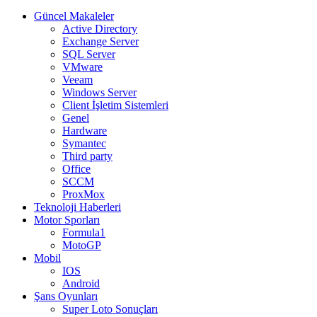
Güncel Makaleler
Active Directory
Exchange Server
SQL Server
VMware
Veeam
Windows Server
Client İşletim Sistemleri
Genel
Hardware
Symantec
Third party
Office
SCCM
ProxMox
Teknoloji Haberleri
Motor Sporları
Formula1
MotoGP
Mobil
IOS
Android
Şans Oyunları
Super Loto Sonuçları