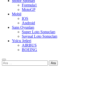
Motor Sporları
Formula1
MotoGP
Mobil
IOS
Android
Şans Oyunları
Super Loto Sonuçları
Sayısal Loto Sonuçları
Yolcu Jetleri
AIRBUS
BOEING
Arama: