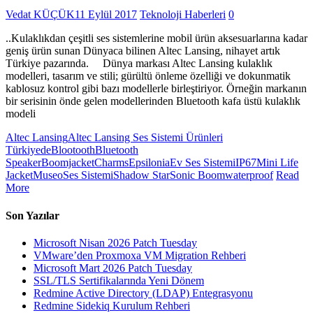
Vedat KÜÇÜK
11 Eylül 2017
Teknoloji Haberleri
0
..Kulaklıkdan çeşitli ses sistemlerine mobil ürün aksesuarlarına kadar
geniş ürün sunan Dünyaca bilinen Altec Lansing, nihayet artık
Türkiye pazarında. Dünya markası Altec Lansing kulaklık
modelleri, tasarım ve stili; gürültü önleme özelliği ve dokunmatik
kablosuz kontrol gibi bazı modellerle birleştiriyor. Örneğin markanın
bir serisinin önde gelen modellerinden Bluetooth kafa üstü kulaklık
modeli
Altec Lansing
Altec Lansing Ses Sistemi Ürünleri
Türkiyede
Blootooth
Bluetooth
Speaker
Boomjacket
Charms
Epsilonia
Ev Ses Sistemi
IP67
Mini Life
Jacket
Museo
Ses Sistemi
Shadow Star
Sonic Boom
waterproof
Read
More
Son Yazılar
Microsoft Nisan 2026 Patch Tuesday
VMware’den Proxmoxa VM Migration Rehberi
Microsoft Mart 2026 Patch Tuesday
SSL/TLS Sertifikalarında Yeni Dönem
Redmine Active Directory (LDAP) Entegrasyonu
Redmine Sidekiq Kurulum Rehberi