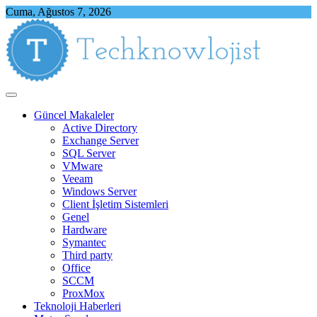
Skip
Cuma, Ağustos 7, 2026
to
content
Techknowlojist
Teknoloji ile İlgili Herşey
Güncel Makaleler
Active Directory
Exchange Server
SQL Server
VMware
Veeam
Windows Server
Client İşletim Sistemleri
Genel
Hardware
Symantec
Third party
Office
SCCM
ProxMox
Teknoloji Haberleri