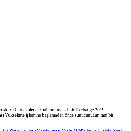
esidir. Bu makalede, canlı ortamdaki bir Exchange 2019
ması Yükseltme işlemine başlamadan önce sunucunuzun tam bir
rt
In-Place Upgrade
Maintenance Mode
RTM
Schema Update
Read