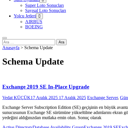
Super Loto Sonuçları
Sayısal Loto Sonuçları
Yolcu Jetleri
AIRBUS
BOEING
Arama:
Anasayfa
>
Schema Update
Schema Update
Exchange 2019 SE In-Place Upgrade
Vedat KÜÇÜK
17 Aralık 2025
17 Aralık 2025
Exchange Server
,
Günc
Exchange Server Subscription Edition (SE) geçişinin en büyük avant
sunucusunun Exchange SE sürümüne yükseltilme adımlarını ekran gör
yedeğini aldığınızdan mutlaka emin olun. Sonuç olarak
Active Directory
Database Availability Group
Exchange 2019 SE
Exch