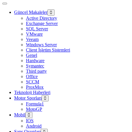
Güncel Makaleler
Active Directory
Exchange Server
SQL Server
VMware
Veeam
Windows Server
Client İşletim Sistemleri
Genel
Hardware
Symantec
Third party
Office
SCCM
ProxMox
Teknoloji Haberleri
Motor Sporları
Formula1
MotoGP
Mobil
IOS
Android
Şans Oyunları