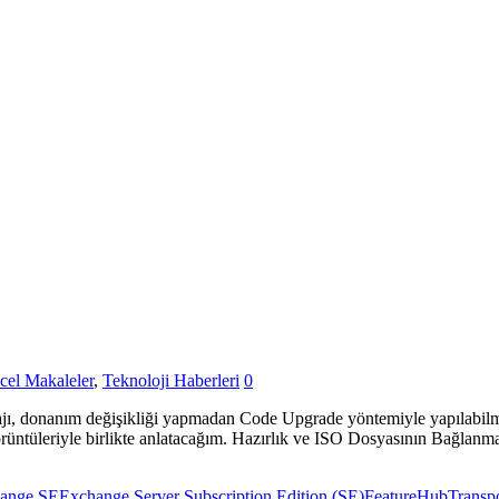
el Makaleler
,
Teknoloji Haberleri
0
ajı, donanım değişikliği yapmadan Code Upgrade yöntemiyle yapılabilm
üntüleriyle birlikte anlatacağım. Hazırlık ve ISO Dosyasının Bağlan
ange SE
Exchange Server Subscription Edition (SE)
Feature
HubTranspo