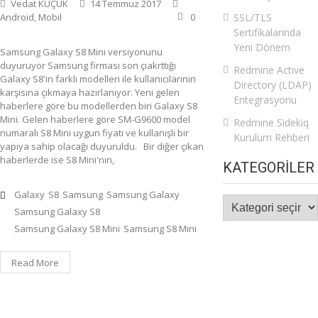
Vedat KÜÇÜK
14 Temmuz 2017
Android
,
Mobil
0
SSL/TLS
Sertifikalarında
Yeni Dönem
Samsung Galaxy S8 Mini versiyonunu
duyuruyor Samsung firması son çıakrttığı
Redmine Active
Galaxy S8'in farklı modelleri ile kullanıcılarının
Directory (LDAP)
karşısına çıkmaya hazırlanıyor. Yeni gelen
Entegrasyonu
haberlere göre bu modellerden biri Galaxy S8
Mini. Gelen haberlere göre SM-G9600 model
Redmine Sidekiq
numaralı S8 Mini uygun fiyatı ve kullanışlı bir
Kurulum Rehberi
yapıya sahip olacağı duyuruldu. Bir diğer çıkan
haberlerde ise S8 Mini'nin,
KATEGORILER
Galaxy
S8
Samsung
Samsung Galaxy
Kategoriler
Samsung Galaxy S8
Samsung Galaxy S8 Mini
Samsung S8 Mini
Read More