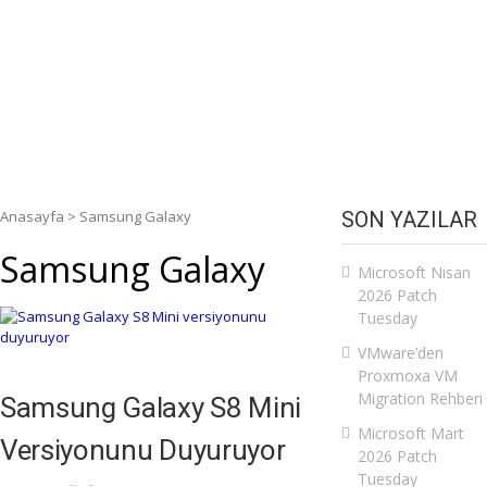
Anasayfa
>
Samsung Galaxy
SON YAZILAR
Samsung Galaxy
Microsoft Nisan
2026 Patch
Tuesday
VMware’den
Proxmoxa VM
Migration Rehberi
Samsung Galaxy S8 Mini
Microsoft Mart
Versiyonunu Duyuruyor
2026 Patch
Tuesday