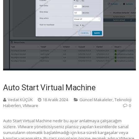
Auto Start Virtual Machine
Vedat KÜÇÜK
18 Aralık 2024
Güncel Makaleler
,
Teknoloji
Haberleri
,
VMware
0
Auto Start Virtual Machine nedir bu ayar anlatmaya çalışacağım
sizlere. VMware yöneticisiyseniz plansız yapılan kesintilerde sanal
sunucuların otomatik başlatılmadığı için kısa süreli kargaşalar veya
kaoslar yaşanmakta. Bu tarz sorunların önüne geçmek adına VMware