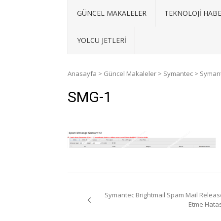
GÜNCEL MAKALELER
TEKNOLOJI HABE
YOLCU JETLERI
Anasayfa
>
Güncel Makaleler
>
Symantec
>
Symant
SMG-1
Yazı
Symantec Brightmail Spam Mail Releas
gezinmesi
Etme Hatas