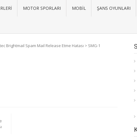
RLERI
MOTOR SPORLARI
MOBIL
ŞANS OYUNLARI
ec Brightmail Spam Mail Release Etme Hatası
>
SMG-1
e
ı