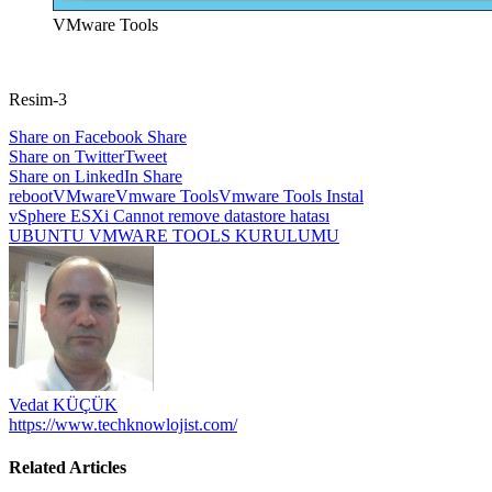
VMware Tools
Resim-3
Share on Facebook
Share
Share on Twitter
Tweet
Share on LinkedIn
Share
reboot
VMware
Vmware Tools
Vmware Tools Instal
Yazı
vSphere ESXi Cannot remove datastore hatası
UBUNTU VMWARE TOOLS KURULUMU
gezinmesi
Vedat KÜÇÜK
https://www.techknowlojist.com/
Related Articles