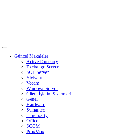
Güncel Makaleler
Active Directory
Exchange Server
SQL Server
VMware
Veeam
Windows Server
Client İşletim Sistemleri
Genel
Hardware
Symantec
Third party
Office
SCCM
ProxMox