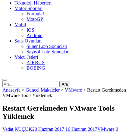
Teknoloji Haberleri
Motor Sporları
Formula1
MotoGP
Mobil
IOS
Android
Şans Oyunları
Super Loto Sonuçları
Sayısal Loto Sonuçları
Yolcu Jetleri
AIRBUS
BOEING
Arama:
Anasayfa
>
Güncel Makaleler
>
VMware
>
Restart Gerekmeden
VMware Tools Yüklemek
Restart Gerekmeden VMware Tools
Yüklemek
Vedat KÜÇÜK
20 Haziran 2017
16 Haziran 2017
VMware
0