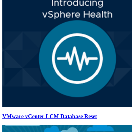
VMware vCenter LCM Database Reset