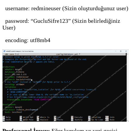
username: redmineuser (Sizin oluşturduğunuz user)
password: “GucluSifre123” (Sizin belirlediğiniz
User)
encoding: utf8mb4
Profesyonel İpucu:
Eğer kurulum ve veri geçişi