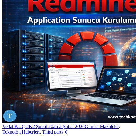
Vedat KÜÇÜK
2 Şubat 2026
2 Şubat 2026
Güncel Makaleler
,
Teknoloji Haberleri
,
Third party
0