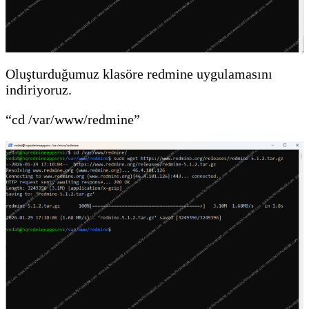
Oluşturduğumuz klasöre redmine uygulamasını
indiriyoruz.
“cd /var/www/redmine”