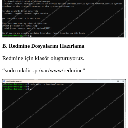
B. Redmine Dosyalarını Hazırlama
Redmine için klasör oluşturuyoruz.
“sudo mkdir -p /var/www/redmine”