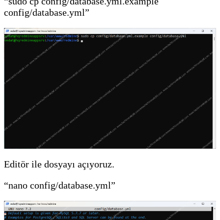
“sudo cp config/database.yml.example
config/database.yml”
Editör ile dosyayı açıyoruz.
“nano config/database.yml”