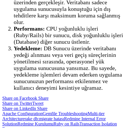
üzerinden gerçekleşir. Veritabanı sadece
uygulama sunucusuyla konuştuğu için dış
tehditlere karşı maksimum koruma sağlanmış
olur.
Performans:
CPU yoğunluklu işleri
(Ruby/Rails) bir sunucu, disk yoğunluklu işleri
(Database) diğer sunucu üstlenir.
Yedekleme:
DB Sunucu üzerinde veritabanı
yedeği alınması veya veri geçiş süreçlerinin
yönetilmesi sırasında, operasyonel yük
uygulama sunucusuna yansımaz. Bu sayede,
yedekleme işlemleri devam ederken uygulama
sunucunuzun performansı etkilenmez ve
kullanıcı deneyimi kesintiye uğramaz.
Share on Facebook
Share
Share on Twitter
Tweet
Share on LinkedIn
Share
Apache Configuration
Gemfile Troubleshooting
Multi-tier
Architecture
rake db:migrate hatası
Redmine Internal Error
Solution
Redmine Kurulumu
Ruby on Rails
Transaction Isolation