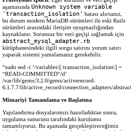
Unknown system variable
aşamasında
'transaction_isolation'
hatası alırsanız,
bu durum modern MariaDB sürümleri ile eski Rails
sürümleri arasındaki iletişim uyuşmazlığından
kaynaklanır. Sorunsuz bir veri geçişi sağlamak için
abstract_mysql_adapter.rb
kütüphanesindeki ilgili sorgu satırını yorum satırı
yaparak sistemi yamalamanız gerekebilir.
“sudo sed -i ‘/variables\[:transaction_isolation\] =
“READ-COMMITTED”/d’
/var/lib/gems/3.2.0/gems/activerecord-
6.1.7.7/lib/active_record/connection_adapters/abstra
Mimariyi Tamamlama ve Başlatma
Yapılandırma dosyalarımızı hazırladıktan sonra,
uygulama sunucusu tarafındaki kurulumu
tamamlıyoruz. Bu aşamada gerçekleştireceğimiz