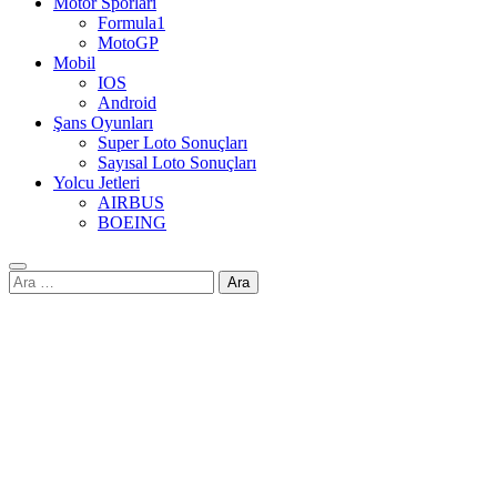
Motor Sporları
Formula1
MotoGP
Mobil
IOS
Android
Şans Oyunları
Super Loto Sonuçları
Sayısal Loto Sonuçları
Yolcu Jetleri
AIRBUS
BOEING
Arama: