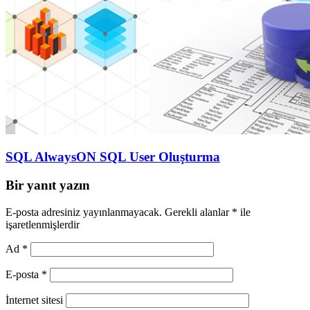
SQL AlwaysON SQL User Oluşturma
Bir yanıt yazın
E-posta adresiniz yayınlanmayacak.
Gerekli alanlar
*
ile
işaretlenmişlerdir
Ad
*
E-posta
*
İnternet sitesi