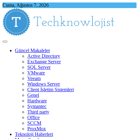
Skip
Cuma, Ağustos 7, 2026
to
content
Techknowlojist
Teknoloji ile İlgili Herşey
Güncel Makaleler
Active Directory
Exchange Server
SQL Server
VMware
Veeam
Windows Server
Client İşletim Sistemleri
Genel
Hardware
Symantec
Third party
Office
SCCM
ProxMox
Teknoloji Haberleri