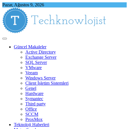
Skip
Pazar, Ağustos 9, 2026
to
content
Techknowlojist
Teknoloji ile İlgili Herşey
Güncel Makaleler
Active Directory
Exchange Server
SQL Server
VMware
Veeam
Windows Server
Client İşletim Sistemleri
Genel
Hardware
Symantec
Third party
Office
SCCM
ProxMox
Teknoloji Haberleri