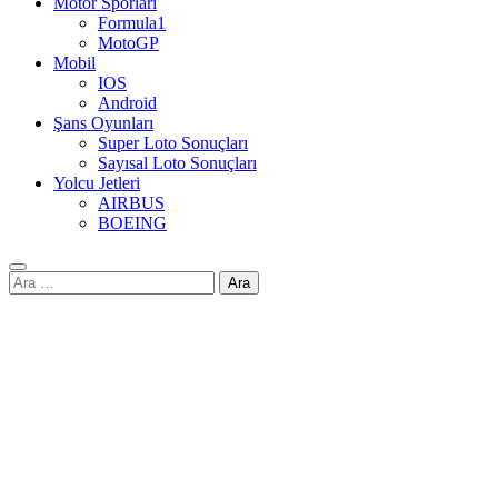
Motor Sporları
Formula1
MotoGP
Mobil
IOS
Android
Şans Oyunları
Super Loto Sonuçları
Sayısal Loto Sonuçları
Yolcu Jetleri
AIRBUS
BOEING
Arama: