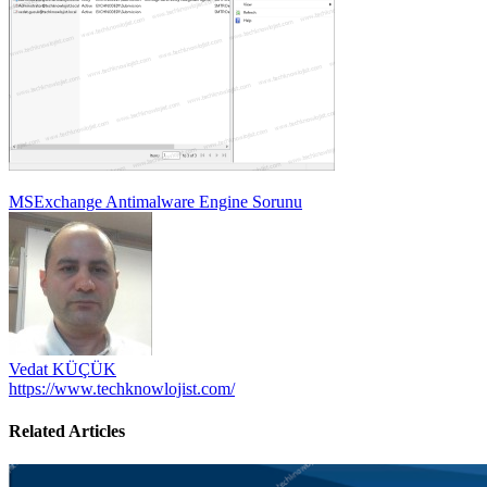
Yazı
MSExchange Antimalware Engine Sorunu
gezinmesi
Vedat KÜÇÜK
https://www.techknowlojist.com/
Related Articles