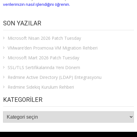
verilerinizin nasıl işlendiğini öğrenin.
SON YAZILAR
Microsoft Nisan 2026 Patch Tuesday
VMware’den Proxmoxa VM Migration Rehberi
Microsoft Mart 2026 Patch Tuesday
SSL/TLS Sertifikalarında Yeni Dönem
Redmine Active Directory (LDAP) Entegrasyonu
Redmine Sidekiq Kurulum Rehberi
KATEGORILER
Kategoriler