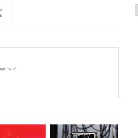
K
a
a
ojist.com/