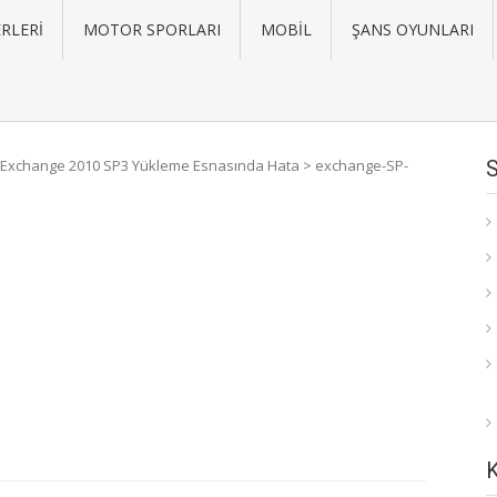
RLERI
MOTOR SPORLARI
MOBIL
ŞANS OYUNLARI
Exchange 2010 SP3 Yükleme Esnasında Hata
>
exchange-SP-