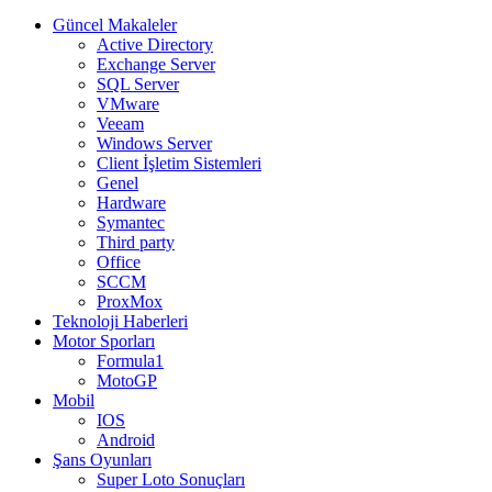
Güncel Makaleler
Active Directory
Exchange Server
SQL Server
VMware
Veeam
Windows Server
Client İşletim Sistemleri
Genel
Hardware
Symantec
Third party
Office
SCCM
ProxMox
Teknoloji Haberleri
Motor Sporları
Formula1
MotoGP
Mobil
IOS
Android
Şans Oyunları
Super Loto Sonuçları