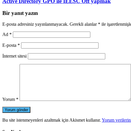
Active Directory GPO ile IEESC Off yapmak
Bir yanıt yazın
E-posta adresiniz yayınlanmayacak.
Gerekli alanlar
*
ile işaretlenmişl
Ad
*
E-posta
*
İnternet sitesi
Yorum
*
Bu site istenmeyenleri azaltmak için Akismet kullanır.
Yorum verilerini