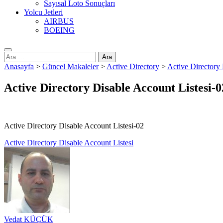
Sayısal Loto Sonuçları
Yolcu Jetleri
AIRBUS
BOEING
Arama:
Anasayfa
>
Güncel Makaleler
>
Active Directory
>
Active Directory 
Active Directory Disable Account Listesi-0
Active Directory Disable Account Listesi-02
Yazı
Active Directory Disable Account Listesi
gezinmesi
Vedat KÜÇÜK