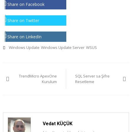
Share on Facebook
Share on Twitter
Share on LinkedIn
Windows Update
Windows Update Server
WSUS
Yazı
TrendMicro ApexOne
SQL Server sa Şifre
gezinmesi
Kurulum
Resetleme
Vedat KÜÇÜK