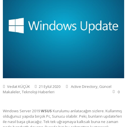
Vedat KÜÇÜK
21 Eylül 2020
Active Directory
,
Güncel
Makaleler
,
Teknoloji Haberleri
0
Windows Server 2019
WSUS
Kurulumu anlatacağım sizlere. Kullanmış
olduğunuz yapıda birçok Pc, Sunucu olabilir. Peki, bunların update’leri
ile nasıl başa çıkacağız. Tek tek uğraşmaya kalksak buna ne zaman
nede bandwith dayanır. Burada bizi bu zahmetten kurtaracak