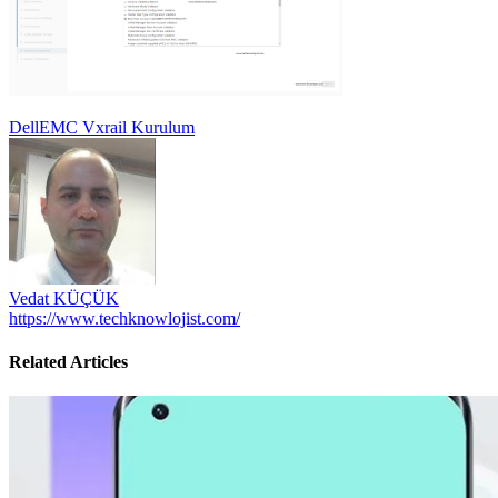
Yazı
DellEMC Vxrail Kurulum
gezinmesi
Vedat KÜÇÜK
https://www.techknowlojist.com/
Related Articles