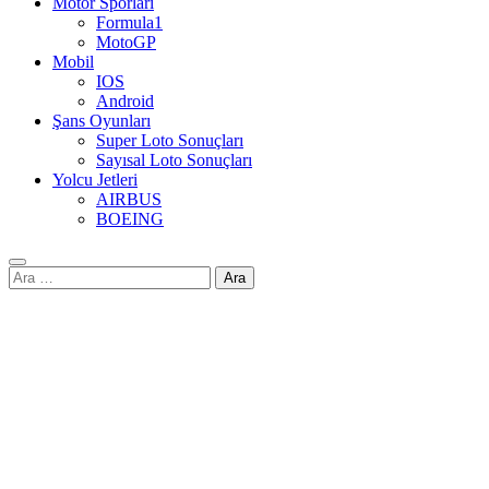
Motor Sporları
Formula1
MotoGP
Mobil
IOS
Android
Şans Oyunları
Super Loto Sonuçları
Sayısal Loto Sonuçları
Yolcu Jetleri
AIRBUS
BOEING
Arama: