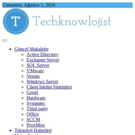
Skip
Cumartesi, Ağustos 1, 2026
to
content
Techknowlojist
Teknoloji ile İlgili Herşey
Güncel Makaleler
Active Directory
Exchange Server
SQL Server
VMware
Veeam
Windows Server
Client İşletim Sistemleri
Genel
Hardware
Symantec
Third party
Office
SCCM
ProxMox
Teknoloji Haberleri