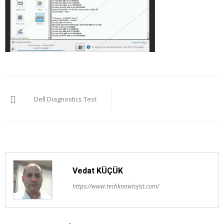
Yazı
Dell Diagnostics Test
gezinmesi
Vedat KÜÇÜK
https://www.techknowlojist.com/