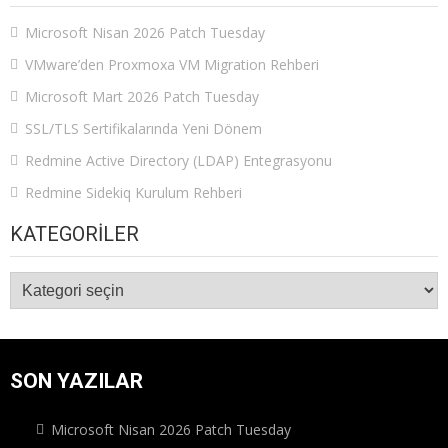
Microsoft Nisan 2026 Patch Tuesday
VMware’den Proxmoxa VM Migration Rehberi
Microsoft Mart 2026 Patch Tuesday
SSL/TLS Sertifikalarında Yeni Dönem
Redmine Active Directory (LDAP) Entegrasyonu
Redmine Sidekiq Kurulum Rehberi
KATEGORILER
Kategoriler
SON YAZILAR
Microsoft Nisan 2026 Patch Tuesday