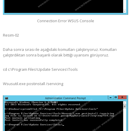
Connection Error WSUS Console
Resim-02
Daha sonra sırası ile aşağıdaki komutları çalıştırıyoruz. Komutları
çalıştırdıktan sonra başarılı olarak bittiği uyarısını görüyoruz.
cd c:\Program Files\Update Services\Tools
Wsusutil.exe postinstall /servicing