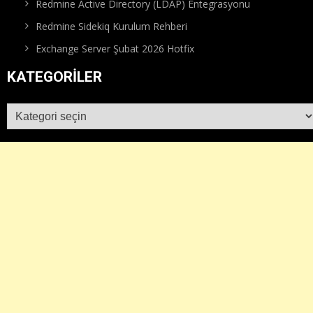
Redmine Active Directory (LDAP) Entegrasyonu
Redmine Sidekiq Kurulum Rehberi
Exchange Server Şubat 2026 Hotfix
KATEGORILER
Kategoriler