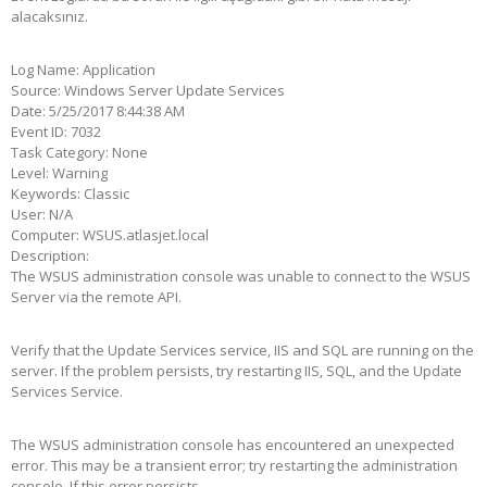
alacaksınız.
Log Name: Application
Source: Windows Server Update Services
Date: 5/25/2017 8:44:38 AM
Event ID: 7032
Task Category: None
Level: Warning
Keywords: Classic
User: N/A
Computer: WSUS.atlasjet.local
Description:
The WSUS administration console was unable to connect to the WSUS
Server via the remote API.
Verify that the Update Services service, IIS and SQL are running on the
server. If the problem persists, try restarting IIS, SQL, and the Update
Services Service.
The WSUS administration console has encountered an unexpected
error. This may be a transient error; try restarting the administration
console. If this error persists,