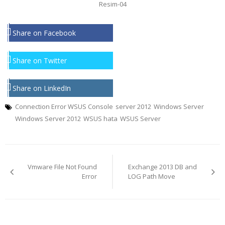
Resim-04
Share on Facebook
Share on Twitter
Share on LinkedIn
Connection Error WSUS Console
server 2012
Windows Server
Windows Server 2012
WSUS hata
WSUS Server
Yazı
Vmware File Not Found
Exchange 2013 DB and
gezinmesi
Error
LOG Path Move