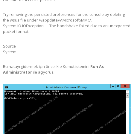
Try removing the persisted preferences for the console by deleting
the wsus file under %appdata%\Microsoft\MMC\.
System.IO.IOException — The handshake failed due to an unexpected
packet format.
Source
System
Bu hatayı gidermek için öncelikle Komut istemini
Run As
Administrator
ile açıyoruz.